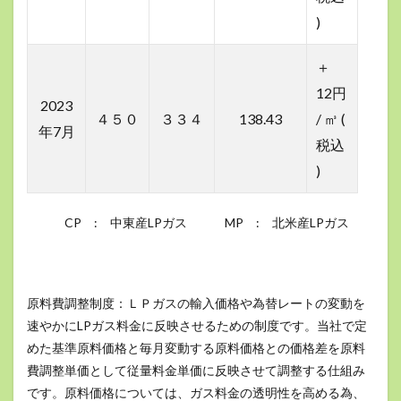
)
＋
12円
2023
４５０
３３４
138.43
/ ㎥ (
年7月
税込
)
CP : 中東産LPガス MP : 北米産LPガス
原料費調整制度：ＬＰガスの輸入価格や為替レートの変動を
速やかにLPガス料金に反映させるための制度です。当社で定
めた基準原料価格と毎月変動する原料価格との価格差を原料
費調整単価として従量料金単価に反映させて調整する仕組み
です。原料価格については、ガス料金の透明性を高める為、