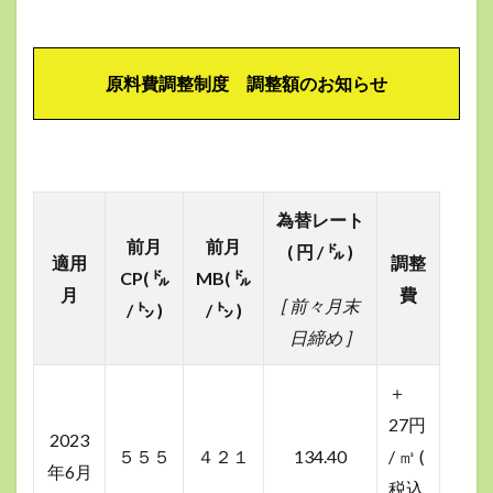
原料費調整制度 調整額のお知らせ
為替レート
前月
前月
( 円 / ㌦ )
適用
調整
CP( ㌦
MB( ㌦
月
費
[ 前々月末
/ ㌧ )
/ ㌧ )
日締め ]
＋
27円
2023
５５５
４２１
134.40
/ ㎥
(
年6月
税込